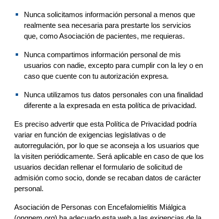
Nunca solicit
amos
 información personal a menos que 
realmente sea necesaria para prestarte los servicios 
que, como Asociación de pacientes, me requieras.
Nunca compart
imos
 información personal de mis 
usuarios con nadie, excepto para cumplir con la ley o en 
caso que cuente con tu autorización expresa.
Nunca utiliz
amos
 tus datos personales con una finalidad 
diferente a la expresada en esta política de privacidad.
Es preciso advertir que esta Política de Privacidad podría 
variar en función de exigencias legislativas o de 
autorregulación, por lo que se aconseja a los usuarios que 
la visiten periódicamente. Será aplicable en caso de que los 
usuarios decidan rellenar 
el 
formulario de 
solicitud de 
admisión como socio,
 donde se recab
a
n datos de carácter 
personal.
Asociación de Personas con Encefalomielitis Miálgica 
(ongpem.org)
 ha adecuado esta web a las exigencias de la 