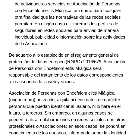
de actividades o servicios de 
Asociación de Personas 
con Encefalomielitis Miálgica
, así como para cualquier 
otra finalidad que las normativas de las redes sociales 
permitan. En ningún caso utilizar
emos
 los perfiles de 
seguidores en redes sociales para enviar, de manera 
in
dividual,
 publicidad o información sobre las actividades 
de la Asociación.
De acuerdo a lo establecido en el reglamento general de 
protección de datos europeo (RGPD) 2016/679, 
Asociación 
de Personas con Encefalomielitis Miálgica
 será 
responsable del tratamiento de los datos correspondientes 
a 
los usuarios
 de la web y 
socios
.
Asociación de Personas con Encefalomielitis Miálgica 
(ongpem.org)
 no vende, alquila ni cede datos de carácter 
personal que puedan identificar al usuario, ni lo hará en el 
futuro, a terceros. Sin embargo, en algunos casos se 
pueden realizar colaboraciones en redes soci
ales 
con otros 
profesionales o Asociaciones; en esos casos, se 
pondrá en
conocimiento de 
los usuarios, informando sobre la identidad 