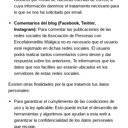
cuya información daremos el tratamiento necesario para 
lo que se nos ha solicitado por email.
C
omentarios del blog (Facebook, 
Twitter, 
Instagram)
:
 Para comentar las publicaciones 
de las 
redes sociales de 
Asociación de Personas con 
Encefalomielitis Miálgica
no es necesario
 que el usuario 
esté registrado en 
dichas redes sociales
. El usuario 
podrá realizar tantos comentarios como desee y dar 
respuesta sobre los anteriores. Te inform
amos
 que los 
datos que 
nos 
facilit
e
s as
í
 estarán ubicados en los 
servidores de 
estas redes sociales
.
Existen otras finalidades por la que trat
amos
 tus datos 
personales:
Para garantizar el cumplimiento de las condiciones de 
uso y la ley aplicable. Esto puede incluir el desarrollo de 
herramientas y algoritmos que ayudan a esta web a 
garantizar la confidencialidad de los datos personales 
que recoge.