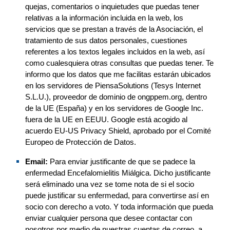
quejas, comentarios o inquietudes que puedas tener 
relativas a la información incluida en la web, los 
servicios que se prestan a través de la 
Asociación
, el 
tratamiento de sus datos personales, cuestiones 
referentes a los textos legales incluidos en la web, así 
como cualesquiera otras consultas que puedas tener. Te 
informo que los datos que me facilitas estarán ubicados 
en los servidores de 
PiensaSolutions (Tesys Internet 
S.L.U.),
proveedor de dominio de 
ongppem.org,
 dentro 
de la UE (España) y en los servidores de Google Inc. 
fuera de la UE en EEUU. Google está acogido al 
acuerdo EU-US Privacy Shield, aprobado por el Comité 
Europeo de Protección de Datos.
Email
:
 Para 
enviar justificante de que se padece la 
enfermedad Encefalomielitis Miálgica. Dicho justificante 
será eliminado una vez se tome nota de si el socio 
puede justificar su enfermedad, para convertirse así en 
socio con derecho a voto. Y toda información que pueda 
enviar cualquier persona que desee contactar con 
nosotros por medio de nuestras cuentas de correo, a 