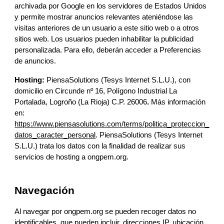
archivada por Google en los servidores de Estados Unidos 
y permite mostrar anuncios relevantes ateniéndose las 
visitas anteriores de un usuario a este sitio web o a otros 
sitios web. Los usuarios pueden inhabilitar la publicidad 
personalizada. Para ello, deberán acceder a Preferencias 
de anuncios.
Hosting: 
PiensaSolutions (Tesys Internet S.L.U.)
, con 
domicilio en 
Circunde nº 16, Polígono Industrial La 
Portalada, Logroño (La Rioja) C.P. 26006
. 
Más información 
en: 
https://www.piensasolutions.com/terms/politica_proteccion_
datos_caracter_personal
. 
PiensaSolutions (Tesys Internet 
S.L.U.)
 trata los datos con la finalidad de realizar sus 
servicios de hosting a 
ongpem.org.
Navegación
Al navegar por 
ongpem.org
 se pueden recoger datos no 
identificables, que pueden incluir, direcciones IP, ubicación 