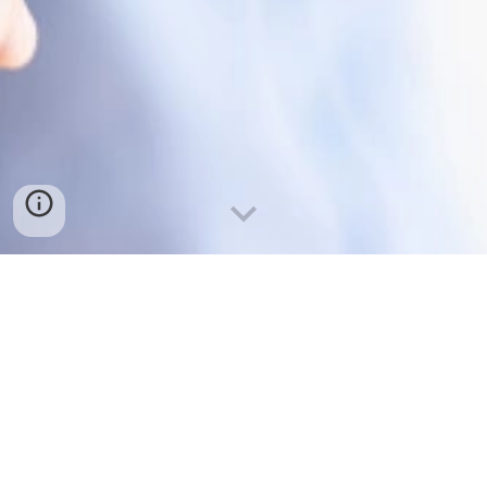
HAZTE SOCI@
Fotos de la web
www.freepik.es
:
freepik
-
ArthurHidden
-
rawpixel.com
-
education
-free
-
8photo
-
standret
-
DCStudio
-
user6724086
-
jcomp
-
starline
-
unsplash
Iconos rr.ss. diseñados por
Icons8
-
Legal
-
Privacidad
-
Cookies
-
Área Privada