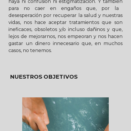
haya
ni confusión ni
estigmatizaci
ón
.
Y también
para no caer en engaños que, por la
desesperación
por
recuperar la salud y nuestras
vidas, nos hace acept
ar
tratamientos que
son
ineficaces,
obsoletos y/o incluso dañinos y que,
lejos de mejorarnos, nos empeoran y
nos hacen
gastar un dinero innecesario que, en muchos
casos, no tenemos
.
NUESTROS
OBJETIVOS