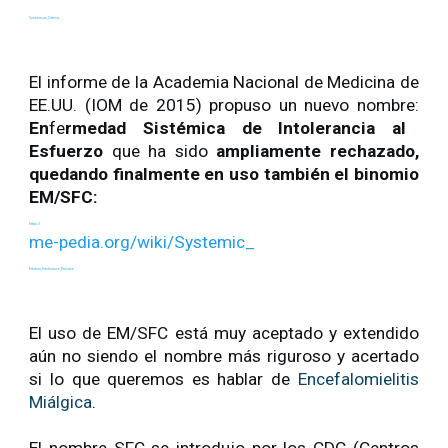
Consensus_Criteria
El informe de la Academia Nacional de Medicina de
EE.UU. (IOM de 2015) propuso un nuevo nombre:
En
fe
rmedad Sistémica de Intolerancia al
Esfuerzo
que ha sido
ampliamente rechazado,
quedando finalmente en uso también el binomio
EM/SFC:
https://
me-pedia.org/wiki/Systemic_
Exertion_Intolerance_Disease
El uso de EM/SFC está muy aceptado y extendido
aún no siendo el nombre más riguroso y acertado
si lo que queremos es hablar de
Encefalomielitis
Miálgica
.