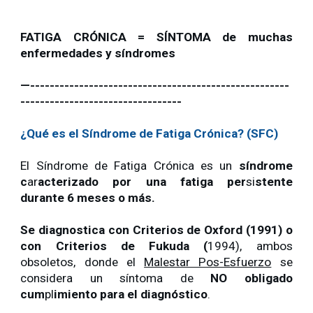
FATIGA CRÓNICA = SÍNTOMA de muchas
enfermedades y síndromes
—-----------------------------------------------------
---------------------------------
¿Qué es el Síndrome de Fatiga Crónica? (SFC)
El Síndrome de Fatiga Crónica es un
síndrome
c
ar
acterizado por una fatiga per
si
stente
durante 6 meses o más.
Se diagnostica con Criterios de Oxford (1991) o
con Criterios de Fukuda (
1994), ambos
obsoletos, donde el
Malestar Pos-Esfuerzo
se
considera un síntoma de
NO obligado
cum
pl
imiento para el diagnóstico
.