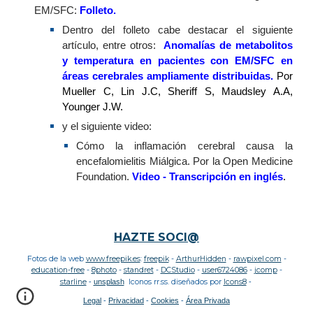
EM/SFC:
Folleto
.
Dentro del folleto cabe destacar el siguiente
artículo, entre otros:
Anomalías de metabolitos
y temperatura en pacientes con EM/SFC en
áreas cerebrales ampliamente distribuidas
.
Por
Mueller C, Lin J.C, Sheriff S, Maudsley A.A,
Younger J.W.
y el siguiente video:
Cómo la inflamación cerebral causa la
encefalomielitis Miálgica. Por la Open Medicine
Foundation.
Video
-
Transcripción en inglés
.
HAZTE SOCI@
Fotos de la web
www.freepik.es
:
freepik
-
ArthurHidden
-
rawpixel.com
-
education
-free
-
8photo
-
standret
-
DCStudio
-
user6724086
-
jcomp
-
starline
-
unsplash
Iconos rr.ss. diseñados por
Icons8
-
Legal
-
Privacidad
-
Cookies
-
Área Privada