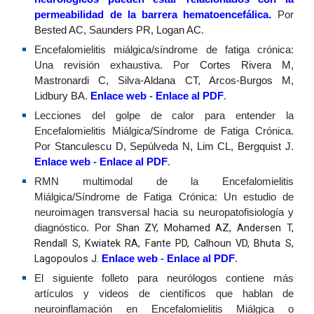
permeabilidad de la barrera hematoencefálica
.
Por
Bested AC, Saunders PR, Logan AC.
Encefalomielitis miálgica/síndrome de fatiga crónica:
Una revisión exhaustiva. Por
Cortes Rivera M,
Mastronardi C, Silva-Aldana CT, Arcos-Burgos M,
Lidbury BA.
Enlace web
-
Enlace al PDF
.
Lecciones del golpe de calor para entender la
Encefalomielitis Miálgica/Síndrome de Fatiga Crónica.
Por
Stanculescu D, Sepúlveda N, Lim CL, Bergquist J.
Enlace web
-
Enlace al PDF
.
RMN multimodal de la Encefalomielitis
Miálgica/Síndrome de Fatiga Crónica: Un estudio de
neuroimagen transversal hacia su neuropatofisiología y
Shan ZY, Mohamed AZ, Andersen T,
diagnóstico. Por
Rendall S, Kwiatek RA, Fante PD, Calhoun VD, Bhuta S,
Lagopoulos J.
Enlace web
-
Enlace al PDF
.
El siguiente folleto para neurólogos contiene más
artículos y videos de científicos que hablan de
neuroinflamación en Encefalomielitis Miálgica o