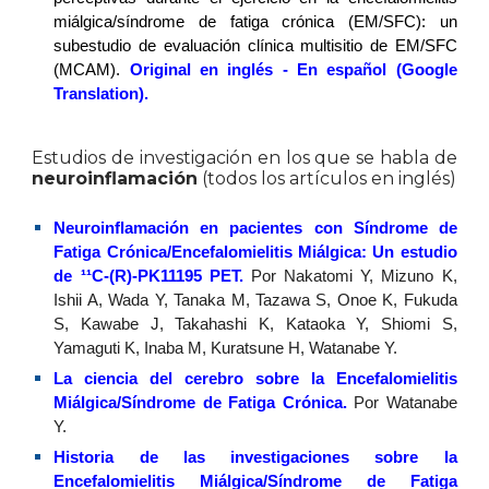
miálgica/síndrome de fatiga crónica (EM/SFC):
un
subestudio de evaluación clínica multisitio de EM/SFC
(MCAM).
Original en inglés
-
En español (Google
Translation)
.
Estudios de investigación en los que se habla de
neuroinflamación
(todos los artículos en inglés)
Neuroinflamación en pacientes con Síndrome de
Fatiga Crónica/Encefalomielitis Miálgica: Un estudio
de ¹¹C-(R)-PK11195 PET
.
Por Nakatomi Y, Mizuno K,
Ishii A, Wada Y, Tanaka M, Tazawa S, Onoe K, Fukuda
S, Kawabe J, Takahashi K, Kataoka Y, Shiomi S,
Yamaguti K, Inaba M, Kuratsune H, Watanabe Y.
La ciencia del cerebro sobre la Encefalomielitis
Miálgica/Síndrome de Fatiga Crónica
.
Por Watanabe
Y.
Historia de las investigaciones sobre la
Encefalomielitis Miálgica/Síndrome de Fatiga