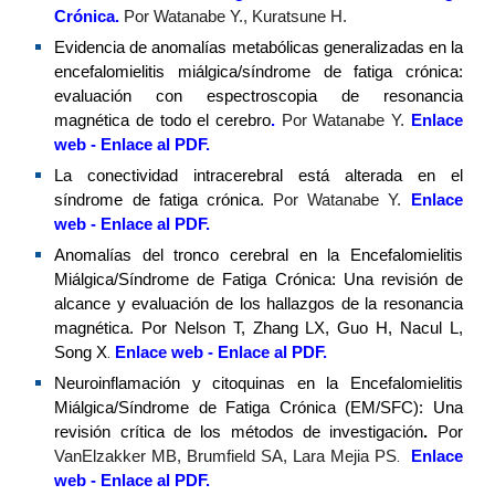
Crónica
.
Por Watanabe Y., Kuratsune H.
Evidencia de anomalías metabólicas generalizadas en la
encefalomielitis miálgica/síndrome de fatiga crónica:
evaluación con espectroscopia de resonancia
magnética de todo el cerebro
.
Por Watanabe Y.
Enlace
web
-
Enlace al PDF
.
La conectividad intracerebral está alterada en el
síndrome de fatiga crónica.
Por Watanabe Y.
Enlace
web
-
Enlace al
PDF.
Anomalías del tronco cerebral en la Encefalomielitis
Miálgica/Síndrome de Fatiga Crónica: Una revisión de
alcance y evaluación de los hallazgos de la resonancia
magnética
.
Por Nelson T, Zhang LX, Guo H, Nacul L,
.
Song X
Enlace web
-
Enlace al PDF
.
Neuroinflamación y citoquinas en la Encefalomielitis
Miálgica/Síndrome de Fatiga Crónica (EM/SFC): Una
revisión crítica de los métodos de investigación
.
Por
.
VanElzakker MB, Brumfield SA, Lara Mejia PS
Enlace
web
- Enlace al PDF
.