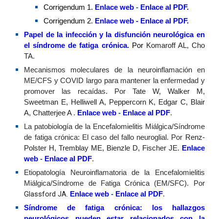
Corrigendum 1
.
Enlace web
-
Enlace al PDF
.
Corrigendum 2
.
Enlace web
- Enlace al PDF
.
Papel de la infección y la disfunción neurológica en
el síndrome de fatiga crónica
.
Por
Komaroff AL, Cho
TA.
Mecanismos moleculares de la neuroinflamación en
ME/CFS y COVID largo para mantener la enfermedad y
promover las recaídas. Por
Tate W, Walker M,
Sweetman E, Helliwell A, Peppercorn K, Edgar C, Blair
A, Chatterjee A
.
Enlace web
-
Enlace al PDF
.
La patobiología de la Encefalomielitis Miálgica/Síndrome
de fatiga crónica: El caso del fallo neuroglial. Por
Renz-
Polster H, Tremblay ME, Bienzle D, Fischer JE.
Enlace
web
-
Enlace al PDF
.
Etiopatología Neuroinflamatoria de la Encefalomielitis
Miálgica/Síndrome de Fatiga Crónica (EM/SFC). Por
Glassford JA.
Enlace web
-
Enlace al PDF
.
Síndrome de fatiga crónica: los hallazgos
neurológicos pueden estar relacionados con la