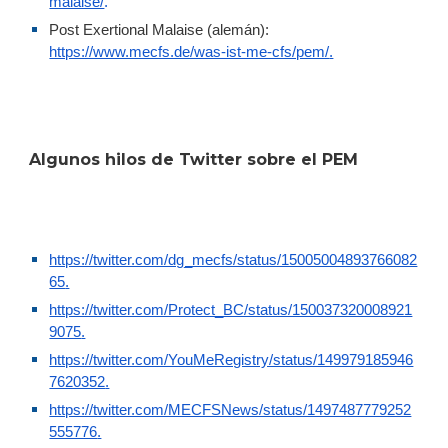
malaise/
.
Post Exertional Malaise (alemán):
https://www.mecfs.de/was-ist-me-cfs/pem/
.
Algunos hilos de Twitter sobre el PEM
https://twitter.com/dg_mecfs/status/15005004893766082
65
.
https://twitter.com/Protect_BC/status/150037320008921
9075
.
https://twitter.com/YouMeRegistry/status/149979185946
7620352
.
https://twitter.com/MECFSNews/status/1497487779252
555776
.