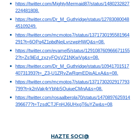
https://twitter.com/MightyMermaid87/status/1480232827
224481808
.
https://twitter.com/Dr_M_Guthridge/status/12783080048
45109249
.
https://twitter.com/mcmotos7/status/1371730195581964
291?t=6OPq4Z1pbdNejLvrzwpHWQ&s=08
.
https://twitter.com/evamel5/status/129108760966671155
2?t=Zs9iEd_zxzyFQsVZ1NKwVg&s=08
.
https://twitter.com/Dr_M_Guthridge/status/10941701517
40731393?t=_Z3-U1ZRvZwRqmEDjsALxA&s=08
.
https://twitter.com/mcmotos7/status/1371730202917793
799?t=k2nVak4rYbhbSOujueCMnA&s=08
.
https://twitter.com/rosaalberola70/status/1470897625914
.
396677?t=TzsdCTJFnHJ6UHxgT6uYZw&s=08
HAZTE SOCI@