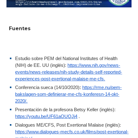
Fuentes
Estudio sobre PEM del National Institutes of Health
(NIH) de EE. UU (inglés):
https://www.nih.gov/news-
events/news-releases/nih-study-details-self-reported-
experiences-post-exertional-malaise-me-cfs
.
Conferencia sueca (14/10/2020)
:
https://rme.nu/pem-
bakslagen-som-definierar-me-cfs-konferesn-14-okt-
2020/
.
Presentación de la profesora Betsy Keller (inglés):
https://youtu.be/UF61aOUQJj4
.
Dialogues ME/CFS, Post Exertional Malaise (inglés):
https://www.dialogues-mecfs.co.uk/films/post-exertional-