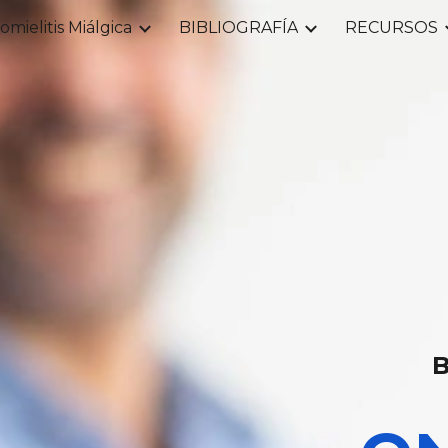
omielitis Miálgica
BIBLIOGRAFÍA
RECURSOS
ip to main content
Skip to navigat
B