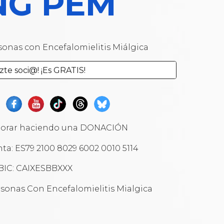
NG PEM
sonas con Encefalomielitis Miálgica
zte soci@! ¡Es GRATIS!
borar haciendo una DONACIÓN
a: ES79 2100 8029 6002 0010 5114
BIC: CAIXESBBXXX
ersonas Con Encefalomielitis Mialgica