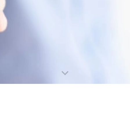
HAZTE SOCI@
n
-
rawpixel.com
-
education
-free
-
8photo
-
standret
-
DCStudio
-
user6724086
-
jcomp
Legal
-
Privacidad
-
Cookies
-
Área Privada