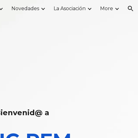
Novedades
La Asociación
More
ion
ienvenid@ a