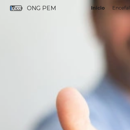
ONG PEM
Inicio
Encefal
Sk