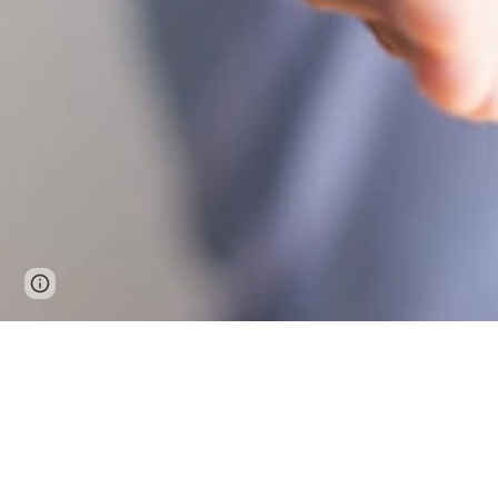
Page
Google Sites
Report abuse
updated
Fotos de la web
www.freepik.es
:
freepik
-
ArthurHidde