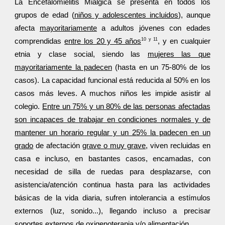
La Encefalomielitis Miálgica se presenta en todos los
grupos de edad (
niños y adolescentes incluidos
), aunque
afecta
mayoritariamente
a adultos jóvenes con edades
10 y 11
comprendidas
entre los 20 y 45 años
, y en cualquier
etnia y clase social, siendo las
mujeres las que
mayoritariamente la padecen
(hasta en un 75-80% de los
casos). La capacidad funcional está reducida al 50% en los
casos más leves. A muchos niños les impide asistir al
colegio.
Entre un 75% y un 80% de las personas afectadas
son incapaces de trabajar en condiciones normales y de
mantener un horario regular y un 25% la padecen en un
grado
de afectación
grave o muy grave,
viven recluidas en
casa e incluso, en bastantes casos, encamadas, con
necesidad de silla de ruedas para desplazarse, con
asistencia/atención continua hasta para las actividades
básicas de la vida diaria, sufren intolerancia a estímulos
externos (luz, sonido...), llegando incluso a precisar
soportes externos de oxigenoterapia y/o alimentación.