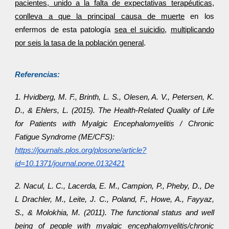
pacientes, unido a la falta de expectativas terapéuticas
,
conlleva a que la principal causa de muerte
en los
enfermos de esta patología
sea el suicidio
,
multiplicando
por seis la tasa de la población general
.
Referencias:
1. Hvidberg, M. F., Brinth, L. S., Olesen, A. V., Petersen, K.
D., & Ehlers, L. (2015). The Health-Related Quality of Life
for Patients with Myalgic Encephalomyelitis / Chronic
Fatigue Syndrome (ME/CFS):
https://journals.plos.org/plosone/article?
id=10.1371/journal.pone.0132421
2. Nacul, L. C., Lacerda, E. M., Campion, P., Pheby, D., De
L Drachler, M., Leite, J. C., Poland, F., Howe, A., Fayyaz,
S., & Molokhia, M. (2011). The functional status and well
being of people with myalgic encephalomyelitis/chronic