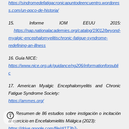
https://sindromedefatigacronicapuntodeencuentro.wordpres
s.com/un-poco-de-historia/
15. Informe IOM EEUU 2015:
https://nap.nationalacademies.org/catalog/19012/beyond-
myalgic-encephalomyelitischronic-fatigue-syndrome-
redefining-an-illness
16. Guía NICE:
https://www.nice.org.uk/guidance/ng206/informationforpubli
c
17. American Myalgic Encephalomyelitis and Chronic
Fatigue Syndrome Society:
https://ammes.org/
18. Resumen de 86 estudios sobre instigación o incitación
al ejercicio en Encefalomielitis Miálgica (2023):
https://drive.google.com/file/d/1T3b2-