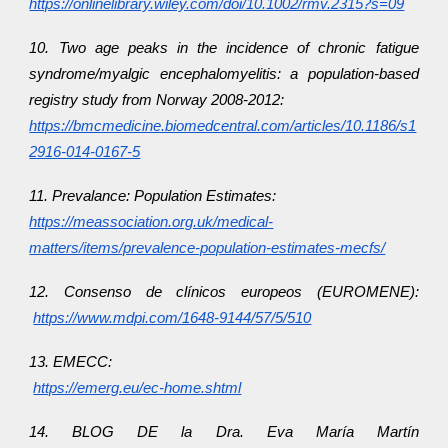
https://onlinelibrary.wiley.com/doi/10.1002/rmv.2315?s=09
10. Two age peaks in the incidence of chronic fatigue
syndrome/myalgic encephalomyelitis: a population-based
registry study from Norway 2008-2012:
https://bmcmedicine.biomedcentral.com/articles/10.1186/s1
2916-014-0167-5
11. Prevalance: Population Estimates:
https://meassociation.org.uk/medical-
matters/items/prevalence-population-estimates-mecfs/
12. Consenso de clínicos europeos (EUROMENE):
https://www.mdpi.com/1648-9144/57/5/510
13. EMECC:
https://emerg.eu/ec-home.shtml
14. BLOG DE la Dra. Eva María Martín