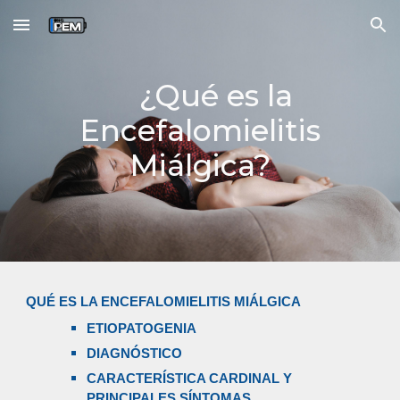
Skip to main content
Skip to navigation
¿Qué es la
E
ncefalomielitis
M
iálgica?
QUÉ ES LA ENCEFALOMIELITIS MIÁLGICA
ETIOPATOGENIA
DIAGNÓSTICO
CARACTERÍSTICA CARDINAL Y
PRINCIPALES SÍNTOMAS