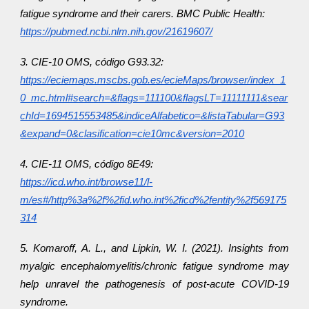
fatigue syndrome and their carers. BMC Public Health:
https://pubmed.ncbi.nlm.nih.gov/21619607/
3. CIE-10 OMS, código G93.32:
https://eciemaps.mscbs.gob.es/ecieMaps/browser/index_1
0_mc.html#search=&flags=111100&flagsLT=11111111&sear
chId=1694515553485&indiceAlfabetico=&listaTabular=G93
&expand=0&clasification=cie10mc&version=2010
4. CIE-11 OMS, código 8E49:
https://icd.who.int/browse11/l-
m/es#/http%3a%2f%2fid.who.int%2ficd%2fentity%2f569175
314
5. Komaroff, A. L., and Lipkin, W. I. (2021). Insights from
myalgic encephalomyelitis/chronic fatigue syndrome may
help unravel the pathogenesis of post-acute COVID-19
syndrome.