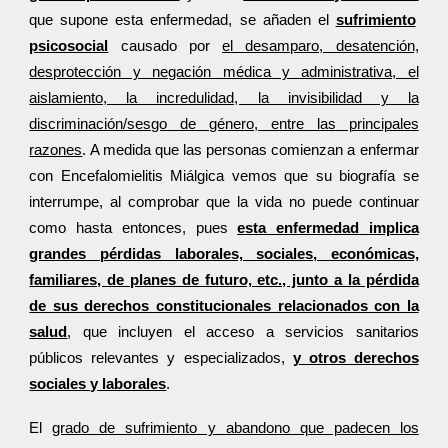
que supone esta enfermedad, se añaden el
sufrimiento
psicosocial
causado por
el desamparo, desatención,
desprotección y negación médica y administrativa, el
aislamiento, la incredulidad, la invisibilidad y la
discriminación/sesgo de género, entre las principales
razones
. A medida que las personas comienzan a enfermar
con Encefalomielitis Miálgica vemos que su biografía se
interrumpe, al comprobar que la vida no puede continuar
como hasta entonces, pues
esta enfermedad implica
grandes pérdidas laborales, sociales, económicas,
familiares, de planes de futuro, etc., junto a la pérdida
de sus derechos constitucionales relacionados con la
salud
, que incluyen el acceso a servicios sanitarios
públicos relevantes y especializados,
y otros derechos
sociales y laborales
.
El
grado de sufrimiento y abandono que padecen los