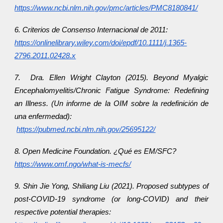
https://www.ncbi.nlm.nih.gov/pmc/articles/PMC8180841/
6. Criterios de Consenso Internacional de 2011:
https://onlinelibrary.wiley.com/doi/epdf/10.1111/j.1365-
2796.2011.02428.x
7. Dra. Ellen Wright Clayton (2015). Beyond Myalgic
Encephalomyelitis/Chronic Fatigue Syndrome: Redefining
an Illness. (Un informe de la OIM sobre la redefinición de
una enfermedad):
https://pubmed.ncbi.nlm.nih.gov/25695122/
8. Open Medicine Foundation. ¿Qué es EM/SFC?
https://www.omf.ngo/what-is-mecfs/
9. Shin Jie Yong, Shiliang Liu (2021). Proposed subtypes of
post-COVID-19 syndrome (or long-COVID) and their
respective potential therapies: