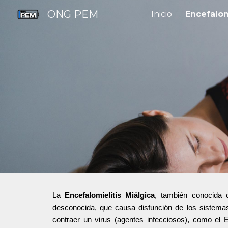
ONG PEM
Inicio
Encefalom
Sk
La
Encefalomielitis Miálgica
, también conocida 
desconocida, que causa disfunción de los sistemas
contraer un virus (agentes infecciosos), como el 