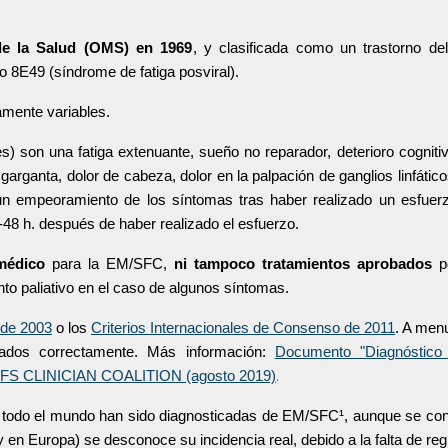
de la Salud (OMS) en 1969
, y clasificada como un trastorno de
 8E49 (síndrome de fatiga posviral).
mente variables.
son una fatiga extenuante, sueño no reparador, deterioro cognitivo, 
e garganta, dolor de cabeza, dolor en la palpación de ganglios linfáti
 un empeoramiento de los síntomas tras haber realizado un esfuer
48 h. después de haber realizado el esfuerzo.
médico
para la EM/SFC,
ni tampoco tratamientos aprobados
po
o paliativo en el caso de algunos síntomas.
 de 2003
o los
Criterios Internacionales de Consenso de 2011
. A men
cados correctamente. Más información:
Documento "Diagnóstico 
.
E/CFS CLINICIAN COALITION (agosto 2019)
 todo el mundo han sido diagnosticadas de EM/SFC¹,
aunque
se con
(y en Europa) se desconoce su incidencia
real
, debido a la falta de reg