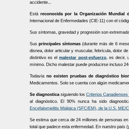
accidente...
Está
reconocida por la Organización Mundial 
Internacional de Enfermedades (CIE-11) con el código
Sus síntomas, gravedad y progresión son extremada
︎Sus
principales síntomas
(durante más de 6 meses) 
disnea, dolor articular y muscular, febrícula, dolor d
distintivo es el
malestar post-esfuerzo
, es decir,
mínimo. Dicho malestar puede producirse incluso 24-
︎Todavía
no existen pruebas de diagnóstico bio
Medicamentos. Solo se cuenta con algún medicament
Se diagnostica
siguiendo los
Criterios Canadienses
al diagnóstico. El 90% nunca ha sido diagnosti
Encefalomielitis Miálgica (SFC/EM), de la U.S. M
Se estima
que
cerca de 24 millones de personas en
total que padece esta enfermedad. En nuestro país 