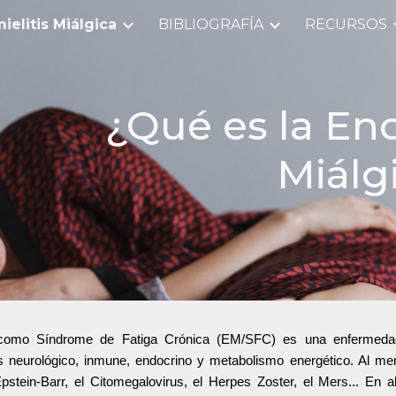
ielitis Miálgica
BIBLIOGRAFÍA
RECURSOS
ip to main content
Skip to navigat
¿Qué es la Enc
Miálg
como Síndrome de Fatiga Crónica (EM/SFC) es una enfermedad mu
 neurológico, inmune, endocrino y metabolismo energético. Al me
Epstein-Barr, el Citomegalovirus, el Herpes Zoster, el Mers... En