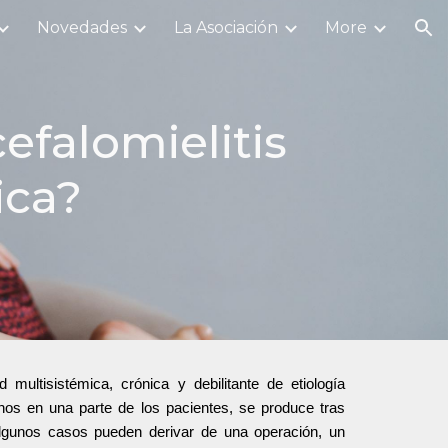
Novedades
La Asociación
More
ion
efalomielitis
ica?
ltisistémica, crónica y debilitante de etiología
nos en una parte de los pacientes, se produce tras
 algunos casos pueden derivar de una operación, un