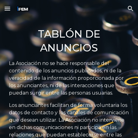
Skip to main content
Skip to navigation
TABLÓN DE
ANUNCIOS
La Asociación no se hace responsable del
contenido de los anuncios publicados, ni de la
veracidad de la información proporcionada por
los anunciantes, ni de las interacciones que
puedan surgir entre las personas usuarias.
Los anunciantes facilitan de forma voluntaria los
datos de contacto y los canales de comunicación
que desean utilizar. La Asociación no interviene
en dichas comunicaciones ni participa en las
relaciones que puedan establecerse entre las