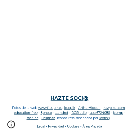
HAZTE SOCI@
Fotos de la web
www.freepik.es
:
freepik
-
ArthurHidden
-
rawpixel.com
-
education
-free
-
8photo
-
standret
-
DCStudio
-
user6724086
-
jcomp
-
starline
-
unsplash
Iconos rr.ss. diseñados por
Icons8
-
Legal
-
Privacidad
-
Cookies
-
Área Privada