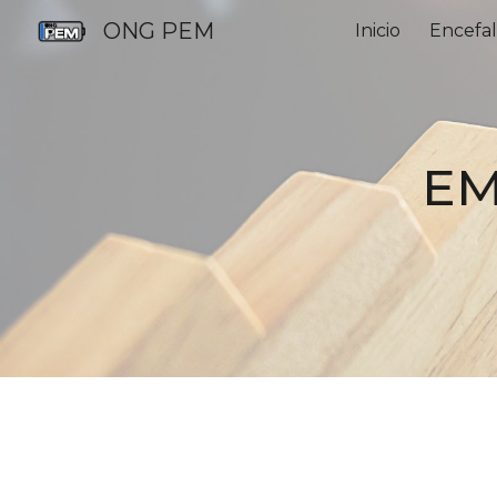
ONG PEM
Inicio
Encefal
Sk
EM