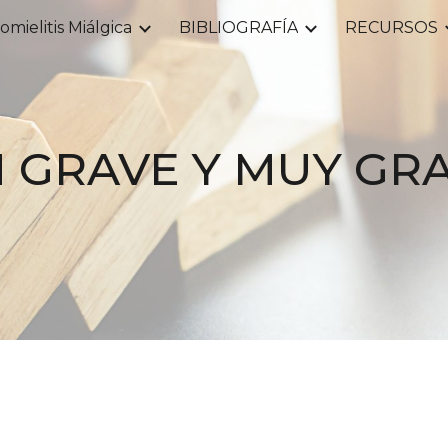
omielitis Miálgica
BIBLIOGRAFÍA
RECURSOS
ip to main content
Skip to navigat
 GRAVE Y MUY GR