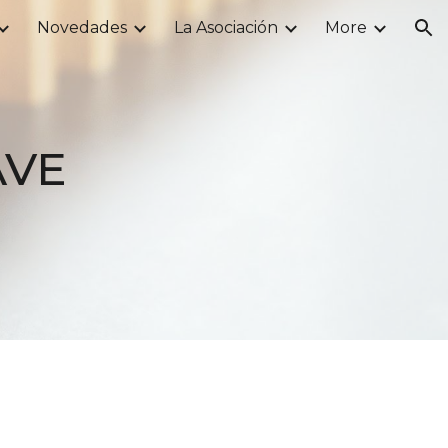
Novedades
La Asociación
More
ion
AVE