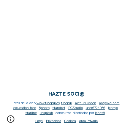
HAZTE SOCI@
Fotos de la web
www.freepik.es
:
freepik
-
ArthurHidden
-
rawpixel.com
-
education
-free
-
8photo
-
standret
-
DCStudio
-
user6724086
-
jcomp
-
starline
-
unsplash
Iconos rr.ss. diseñados por
Icons8
-
Legal
-
Privacidad
-
Cookies
-
Área Privada