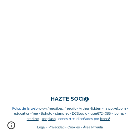
HAZTE SOCI@
Fotos de la web
www.freepik.es
:
freepik
-
ArthurHidden
-
rawpixel.com
-
education
-free
-
8photo
-
standret
-
DCStudio
-
user6724086
-
jcomp
-
starline
-
unsplash
Iconos rr.ss. diseñados por
Icons8
-
Legal
-
Privacidad
-
Cookies
-
Área Privada