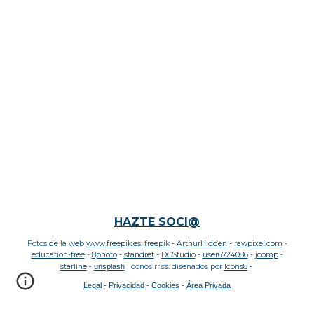
HAZTE SOCI@
Fotos de la web
www.freepik.es
:
freepik
-
ArthurHidden
-
rawpixel.com
-
education
-free
-
8photo
-
standret
-
DCStudio
-
user6724086
-
jcomp
-
starline
-
unsplash
Iconos rr.ss. diseñados por
Icons8
-
Legal
-
Privacidad
-
Cookies
-
Área Privada